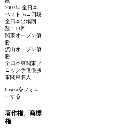
段
2003年 全日本
ベスト16→四段
全日本出場回
数：11回
関東オープン優
勝
流山オープン優
勝
全日本東関東ブ
ロック予選優勝
東関東名人
haseraをフォロ
ーする
著作権、商標
権