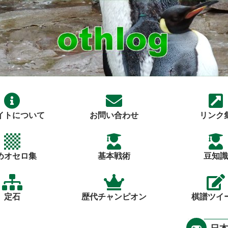
イトについて
お問い合わせ
リンク
めオセロ集
基本戦術
豆知識
定石
歴代チャンピオン
棋譜ツイ