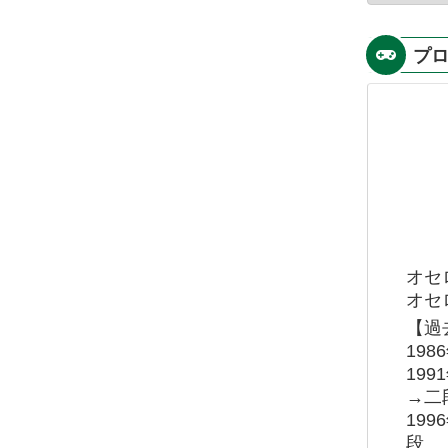
プ
オセ
オセロ
【過
19
19
→二
19
段