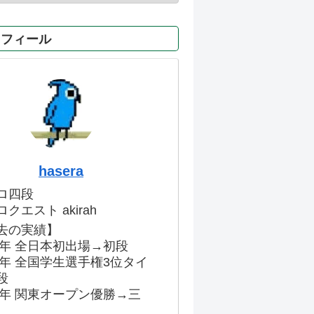
ロフィール
hasera
ロ四段
クエスト akirah
去の実績】
86年 全日本初出場→初段
91年 全国学生選手権3位タイ
段
96年 関東オープン優勝→三