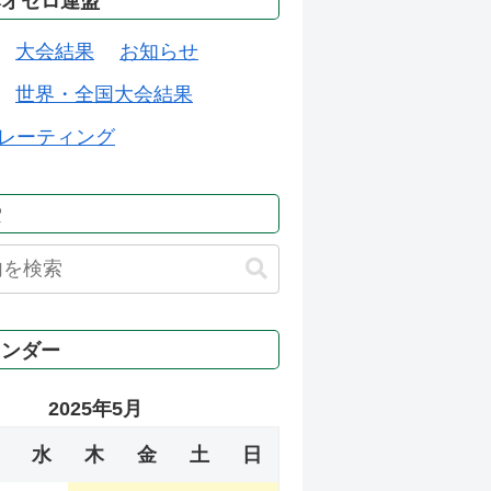
本オセロ連盟
大会結果
お知らせ
世界・全国大会結果
レーティング
索
レンダー
2025年5月
水
木
金
土
日