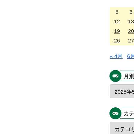
5
6
12
13
19
20
26
27
« 4月
6月
月
カ