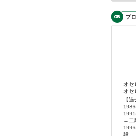
プ
オセ
オセロ
【過
19
19
→二
19
段