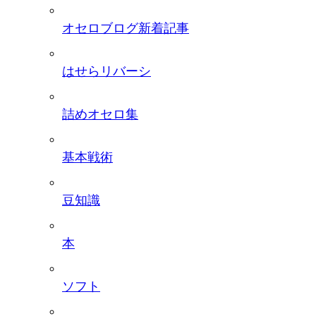
オセロブログ新着記事
はせらリバーシ
詰めオセロ集
基本戦術
豆知識
本
ソフト