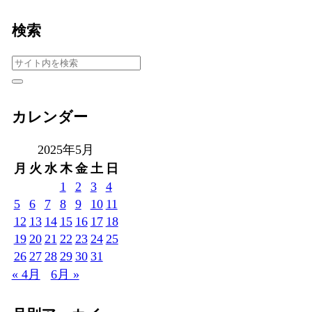
検索
カレンダー
2025年5月
月
火
水
木
金
土
日
1
2
3
4
5
6
7
8
9
10
11
12
13
14
15
16
17
18
19
20
21
22
23
24
25
26
27
28
29
30
31
« 4月
6月 »