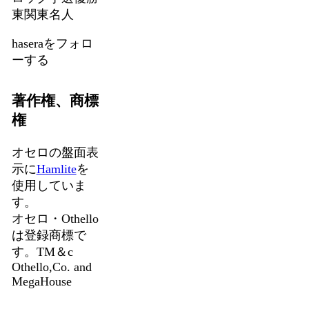
東関東名人
haseraをフォロ
ーする
著作権、商標
権
オセロの盤面表
示に
Hamlite
を
使用していま
す。
オセロ・Othello
は登録商標で
す。TM＆c
Othello,Co. and
MegaHouse