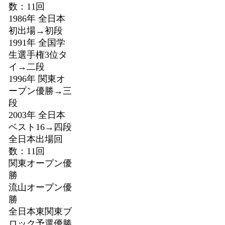
数：11回
1986年 全日本
初出場→初段
1991年 全国学
生選手権3位タ
イ→二段
1996年 関東オ
ープン優勝→三
段
2003年 全日本
ベスト16→四段
全日本出場回
数：11回
関東オープン優
勝
流山オープン優
勝
全日本東関東ブ
ロック予選優勝