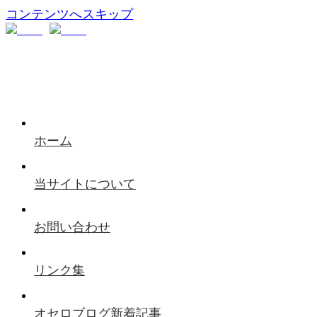
コンテンツへスキップ
ホーム
当サイトについて
お問い合わせ
リンク集
オセロブログ新着記事