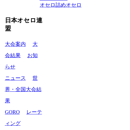
オセロ
詰めオセロ
日本オセロ連
盟
大会案内
大
会結果
お知
らせ
ニュース
世
界・全国大会結
果
GORO
レーテ
ィング