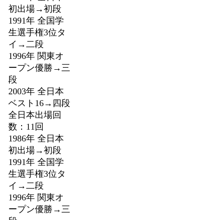
初出場→初段
1991年 全国学
生選手権3位タ
イ→二段
1996年 関東オ
ープン優勝→三
段
2003年 全日本
ベスト16→四段
全日本出場回
数：11回
1986年 全日本
初出場→初段
1991年 全国学
生選手権3位タ
イ→二段
1996年 関東オ
ープン優勝→三