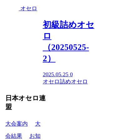
オセロ
初級詰めオセ
ロ
（20250525-
2）
2025.05.25
0
オセロ
詰めオセロ
日本オセロ連
盟
大会案内
大
会結果
お知