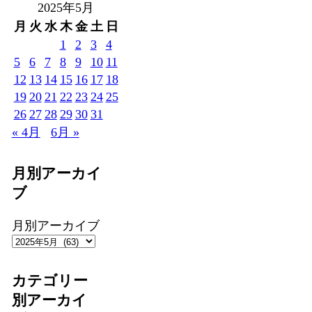
2025年5月
月
火
水
木
金
土
日
1
2
3
4
5
6
7
8
9
10
11
12
13
14
15
16
17
18
19
20
21
22
23
24
25
26
27
28
29
30
31
« 4月
6月 »
月別アーカイ
ブ
月別アーカイブ
カテゴリー
別アーカイ