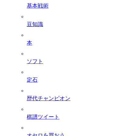
基本戦術
豆知識
本
ソフト
定石
歴代チャンピオン
棋譜ツイート
オセロを買おう