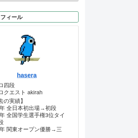
ロフィール
hasera
ロ四段
クエスト akirah
去の実績】
86年 全日本初出場→初段
91年 全国学生選手権3位タイ
段
96年 関東オープン優勝→三