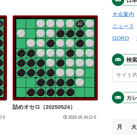
日
大会案内
ニュース
GORO
検
カ
）
詰めオセロ（20250524）
0
2025.05.24
0
月
火