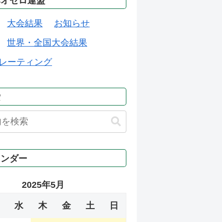
本オセロ連盟
大会結果
お知らせ
世界・全国大会結果
レーティング
索
レンダー
2025年5月
水
木
金
土
日