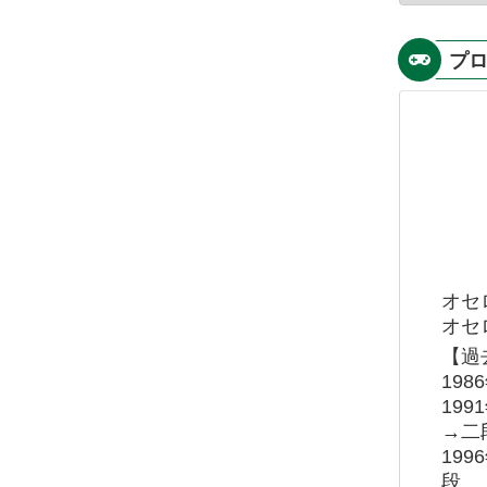
プ
オセ
オセロ
【過
19
19
→二
19
段