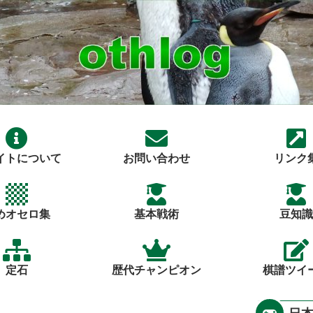
イトについて
お問い合わせ
リンク
めオセロ集
基本戦術
豆知識
定石
歴代チャンピオン
棋譜ツイ