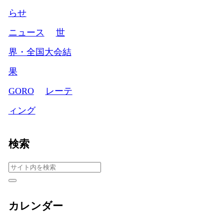
らせ
ニュース
世
界・全国大会結
果
GORO
レーテ
ィング
検索
カレンダー