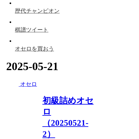
歴代チャンピオン
棋譜ツイート
オセロを買おう
2025-05-21
オセロ
初級詰めオセ
ロ
（20250521-
2）