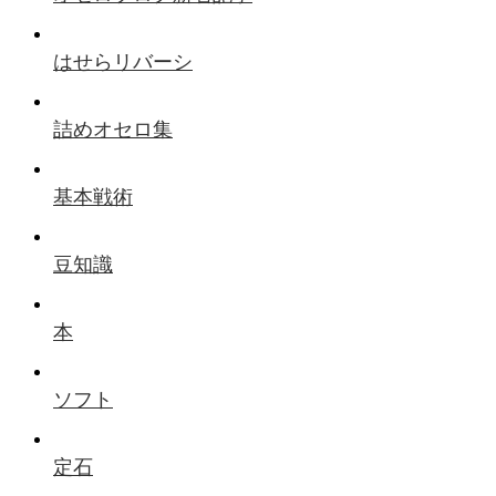
はせらリバーシ
詰めオセロ集
基本戦術
豆知識
本
ソフト
定石