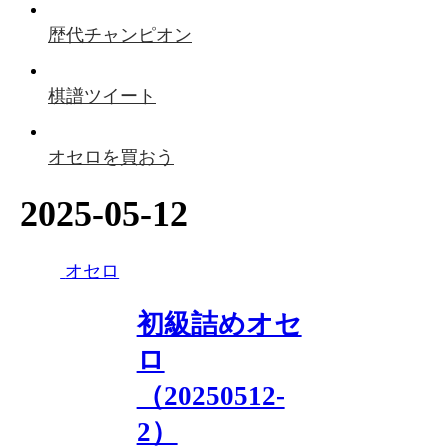
歴代チャンピオン
棋譜ツイート
オセロを買おう
2025-05-12
オセロ
初級詰めオセ
ロ
（20250512-
2）