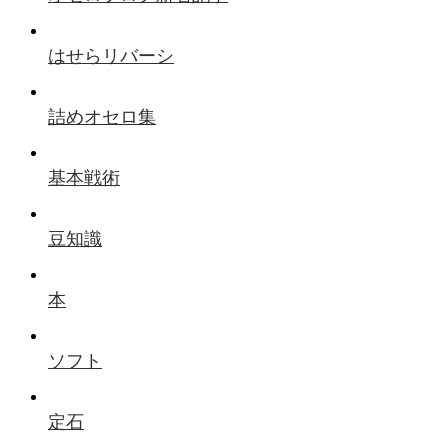
はせらリバーシ
詰めオセロ集
基本戦術
豆知識
本
ソフト
定石