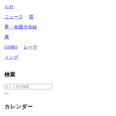
らせ
ニュース
世
界・全国大会結
果
GORO
レーテ
ィング
検索
カレンダー