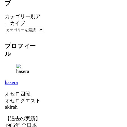
ブ
カテゴリー別ア
ーカイブ
プロフィー
ル
hasera
オセロ四段
オセロクエスト
akirah
【過去の実績】
1986年 全日本