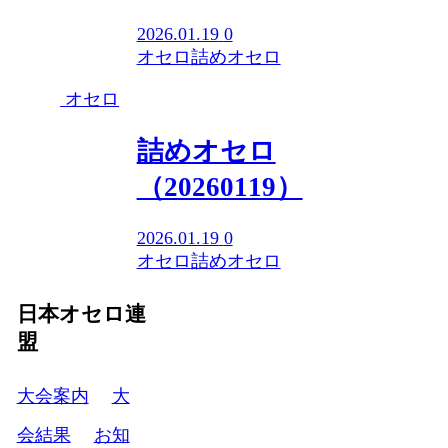
2026.01.19
0
オセロ
詰めオセロ
オセロ
詰めオセロ
（20260119）
2026.01.19
0
オセロ
詰めオセロ
日本オセロ連
盟
大会案内
大
会結果
お知