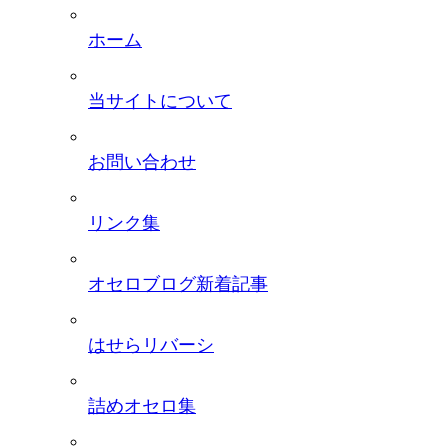
ホーム
当サイトについて
お問い合わせ
リンク集
オセロブログ新着記事
はせらリバーシ
詰めオセロ集