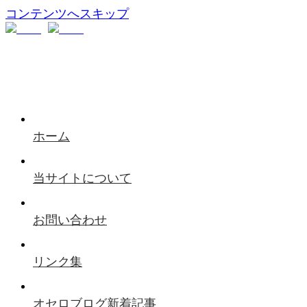
コンテンツへスキップ
ホーム
当サイトについて
お問い合わせ
リンク集
オセロブログ新着記事