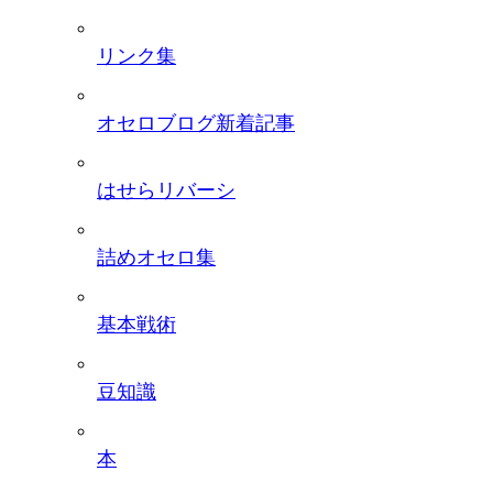
リンク集
オセロブログ新着記事
はせらリバーシ
詰めオセロ集
基本戦術
豆知識
本