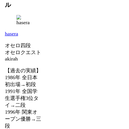
ル
hasera
オセロ四段
オセロクエスト
akirah
【過去の実績】
1986年 全日本
初出場→初段
1991年 全国学
生選手権3位タ
イ→二段
1996年 関東オ
ープン優勝→三
段