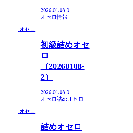
2026.01.08
0
オセロ
情報
オセロ
初級詰めオセ
ロ
（20260108-
2）
2026.01.08
0
オセロ
詰めオセロ
オセロ
詰めオセロ