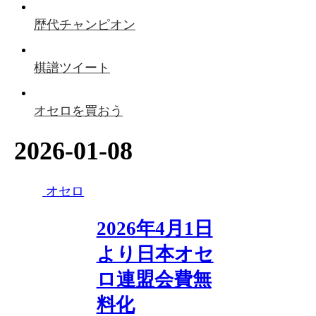
歴代チャンピオン
棋譜ツイート
オセロを買おう
2026-01-08
オセロ
2026年4月1日
より日本オセ
ロ連盟会費無
料化