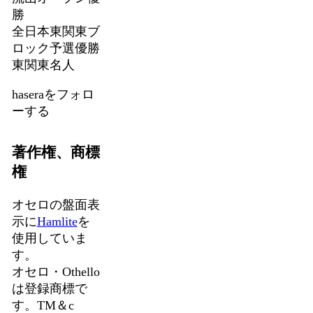
勝
全日本東関東ブ
ロック予選優勝
東関東名人
haseraをフォロ
ーする
著作権、商標
権
オセロの盤面表
示に
Hamlite
を
使用していま
す。
オセロ・Othello
は登録商標で
す。TM＆c