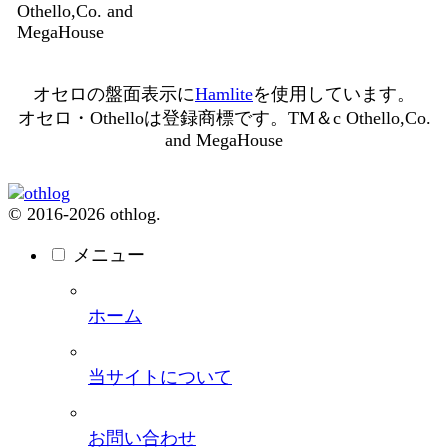
Othello,Co. and
MegaHouse
オセロの盤面表示に
Hamlite
を使用しています。
オセロ・Othelloは登録商標です。TM＆c Othello,Co.
and MegaHouse
© 2016-2026 othlog.
メニュー
ホーム
当サイトについて
お問い合わせ