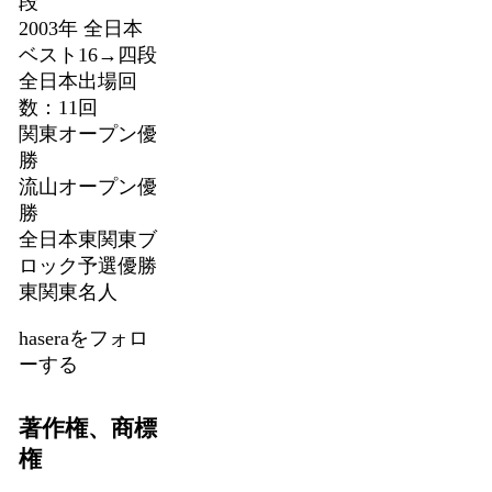
段
2003年 全日本
ベスト16→四段
全日本出場回
数：11回
関東オープン優
勝
流山オープン優
勝
全日本東関東ブ
ロック予選優勝
東関東名人
haseraをフォロ
ーする
著作権、商標
権