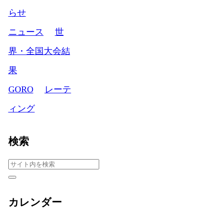
らせ
ニュース
世
界・全国大会結
果
GORO
レーテ
ィング
検索
カレンダー