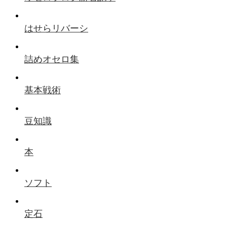
はせらリバーシ
詰めオセロ集
基本戦術
豆知識
本
ソフト
定石