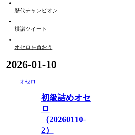
歴代チャンピオン
棋譜ツイート
オセロを買おう
2026-01-10
オセロ
初級詰めオセ
ロ
（20260110-
2）