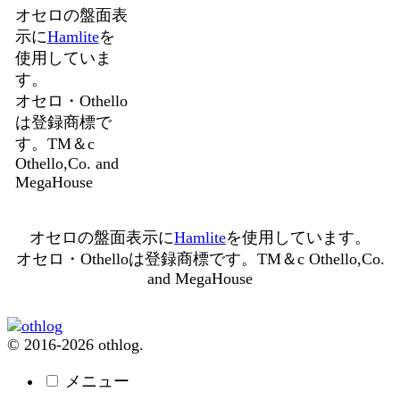
オセロの盤面表
示に
Hamlite
を
使用していま
す。
オセロ・Othello
は登録商標で
す。TM＆c
Othello,Co. and
MegaHouse
オセロの盤面表示に
Hamlite
を使用しています。
オセロ・Othelloは登録商標です。TM＆c Othello,Co.
and MegaHouse
© 2016-2026 othlog.
メニュー