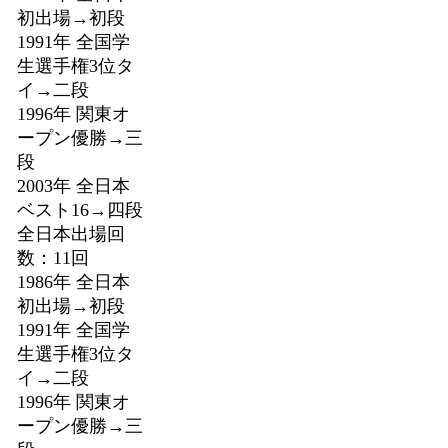
初出場→初段
1991年 全国学
生選手権3位タ
イ→二段
1996年 関東オ
ープン優勝→三
段
2003年 全日本
ベスト16→四段
全日本出場回
数：11回
1986年 全日本
初出場→初段
1991年 全国学
生選手権3位タ
イ→二段
1996年 関東オ
ープン優勝→三