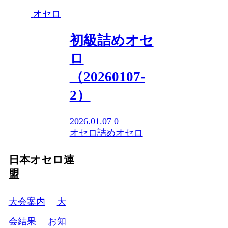
オセロ
初級詰めオセ
ロ
（20260107-
2）
2026.01.07
0
オセロ
詰めオセロ
日本オセロ連
盟
大会案内
大
会結果
お知