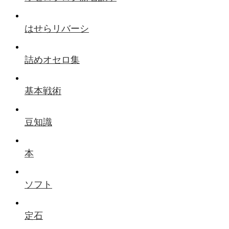
はせらリバーシ
詰めオセロ集
基本戦術
豆知識
本
ソフト
定石