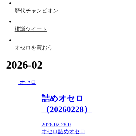
歴代チャンピオン
棋譜ツイート
オセロを買おう
2026-02
オセロ
詰めオセロ
（20260228）
2026.02.28
0
オセロ
詰めオセロ