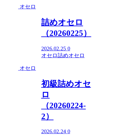
オセロ
詰めオセロ
（20260225）
2026.02.25
0
オセロ
詰めオセロ
オセロ
初級詰めオセ
ロ
（20260224-
2）
2026.02.24
0