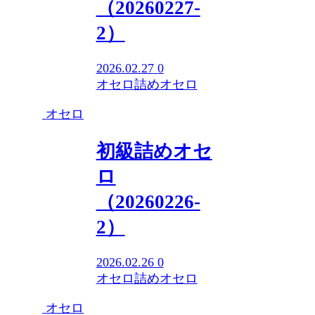
（20260227-
2）
2026.02.27
0
オセロ
詰めオセロ
オセロ
初級詰めオセ
ロ
（20260226-
2）
2026.02.26
0
オセロ
詰めオセロ
オセロ