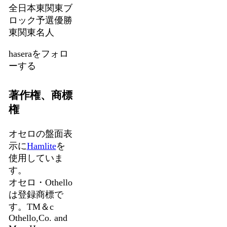
全日本東関東ブ
ロック予選優勝
東関東名人
haseraをフォロ
ーする
著作権、商標
権
オセロの盤面表
示に
Hamlite
を
使用していま
す。
オセロ・Othello
は登録商標で
す。TM＆c
Othello,Co. and