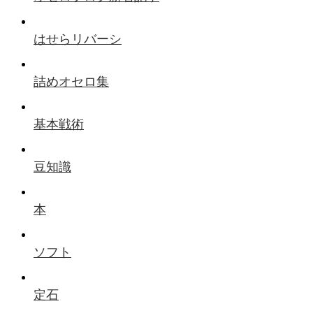
はせらリバーシ
詰めオセロ集
基本戦術
豆知識
本
ソフト
定石