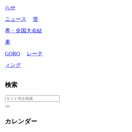
らせ
ニュース
世
界・全国大会結
果
GORO
レーテ
ィング
検索
カレンダー