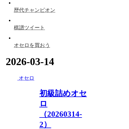
歴代チャンピオン
棋譜ツイート
オセロを買おう
2026-03-14
オセロ
初級詰めオセ
ロ
（20260314-
2）