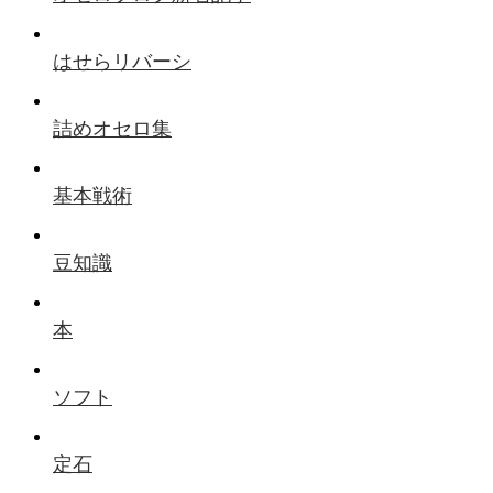
はせらリバーシ
詰めオセロ集
基本戦術
豆知識
本
ソフト
定石