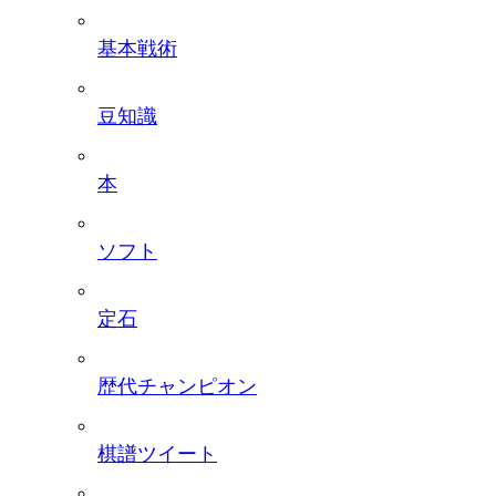
基本戦術
豆知識
本
ソフト
定石
歴代チャンピオン
棋譜ツイート