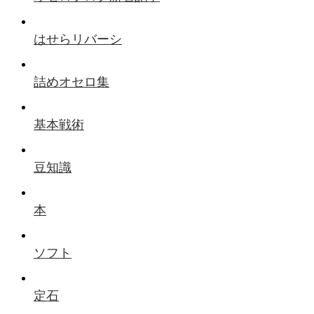
はせらリバーシ
詰めオセロ集
基本戦術
豆知識
本
ソフト
定石