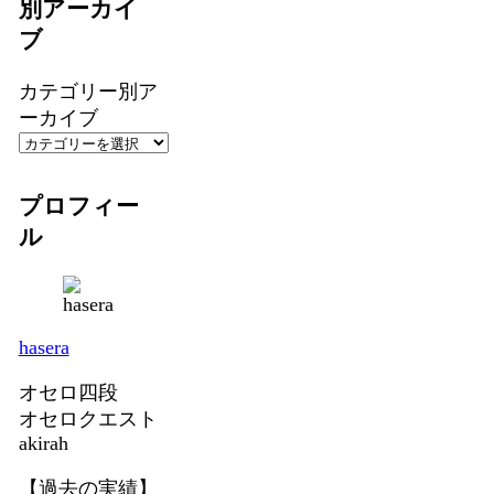
別アーカイ
ブ
カテゴリー別ア
ーカイブ
プロフィー
ル
hasera
オセロ四段
オセロクエスト
akirah
【過去の実績】