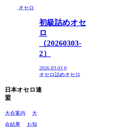
オセロ
初級詰めオセ
ロ
（20260303-
2）
2026.03.03
0
オセロ
詰めオセロ
日本オセロ連
盟
大会案内
大
会結果
お知