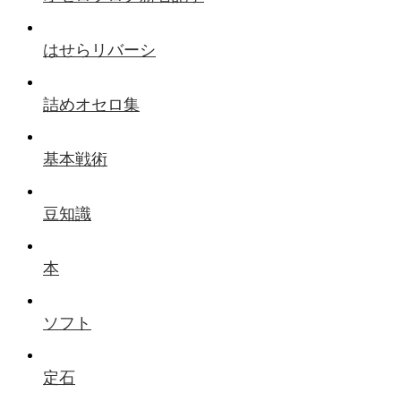
はせらリバーシ
詰めオセロ集
基本戦術
豆知識
本
ソフト
定石