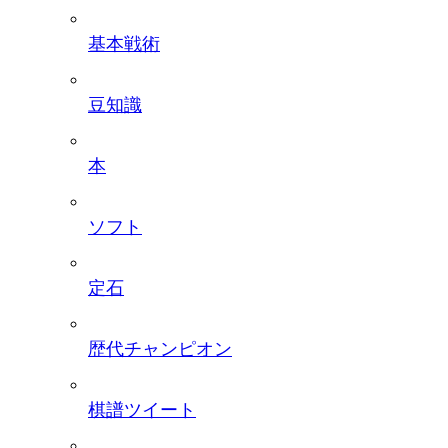
基本戦術
豆知識
本
ソフト
定石
歴代チャンピオン
棋譜ツイート