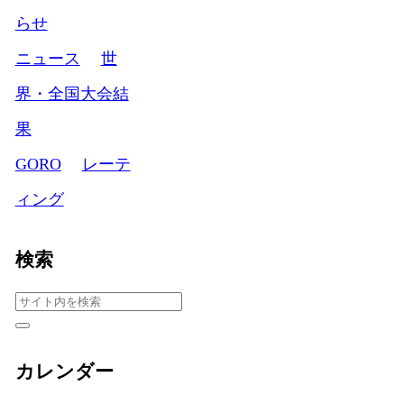
らせ
ニュース
世
界・全国大会結
果
GORO
レーテ
ィング
検索
カレンダー