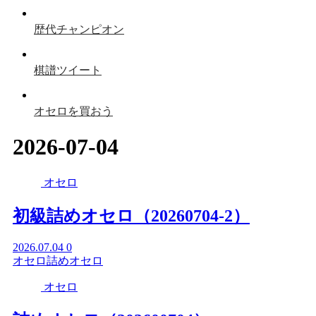
歴代チャンピオン
棋譜ツイート
オセロを買おう
2026-07-04
オセロ
初級詰めオセロ（20260704-2）
2026.07.04
0
オセロ
詰めオセロ
オセロ