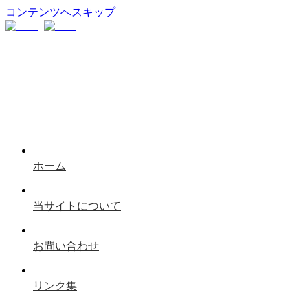
コンテンツへスキップ
ホーム
当サイトについて
お問い合わせ
リンク集