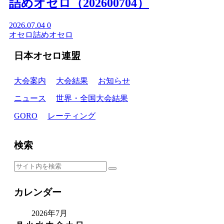
詰めオセロ（202600704）
2026.07.04
0
オセロ
詰めオセロ
日本オセロ連盟
大会案内
大会結果
お知らせ
ニュース
世界・全国大会結果
GORO
レーティング
検索
カレンダー
2026年7月