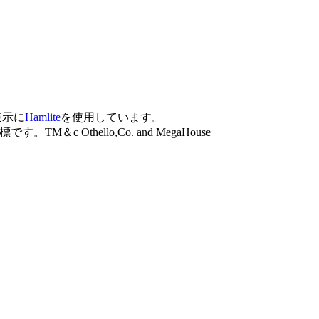
表示に
Hamlite
を使用しています。
。TM＆c Othello,Co. and MegaHouse