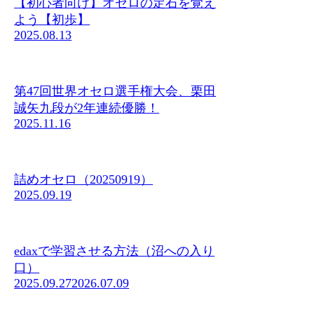
【初心者向け】オセロの定石を覚え
よう【初歩】
2025.08.13
第47回世界オセロ選手権大会、栗田
誠矢九段が2年連続優勝！
2025.11.16
詰めオセロ（20250919）
2025.09.19
edaxで学習させる方法（沼への入り
口）
2025.09.27
2026.07.09