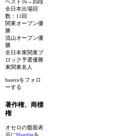
ベスト16→四段
全日本出場回
数：11回
関東オープン優
勝
流山オープン優
勝
全日本東関東ブ
ロック予選優勝
東関東名人
haseraをフォロ
ーする
著作権、商標
権
オセロの盤面表
示に
Hamlite
を