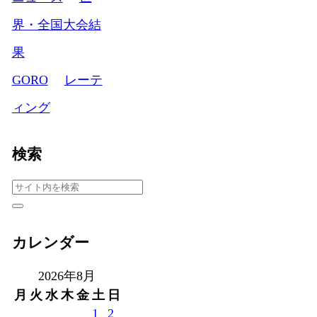
界・全国大会結
果
GORO
レーテ
ィング
検索
カレンダー
2026年8月
月
火
水
木
金
土
日
1
2