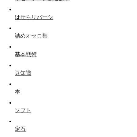
はせらリバーシ
詰めオセロ集
基本戦術
豆知識
本
ソフト
定石