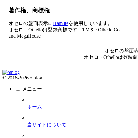
著作権、商標権
オセロの盤面表示に
Hamlite
を使用しています。
オセロ・Othelloは登録商標です。TM＆c Othello,Co.
and MegaHouse
オセロの盤面
オセロ・Othelloは登録商標です
© 2016-2026 othlog.
メニュー
ホーム
当サイトについて