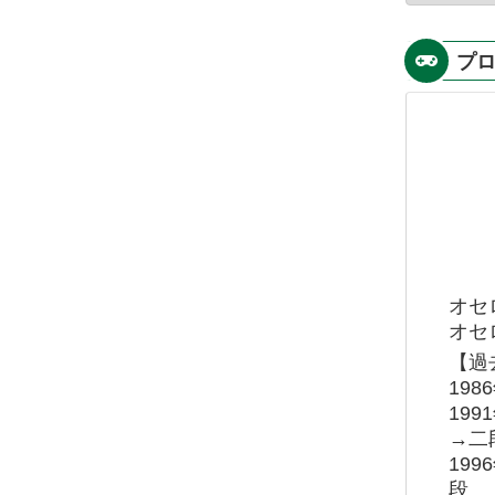
プ
オセ
オセロ
【過
19
19
→二
19
段