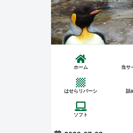
ホーム
当サ
はせらリバーシ
詰
ソフト