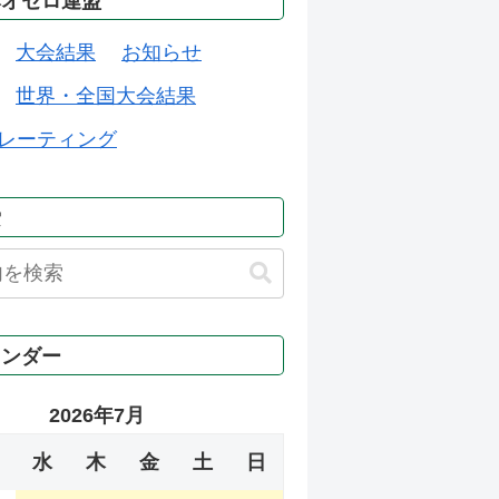
本オセロ連盟
大会結果
お知らせ
世界・全国大会結果
レーティング
索
レンダー
2026年7月
水
木
金
土
日