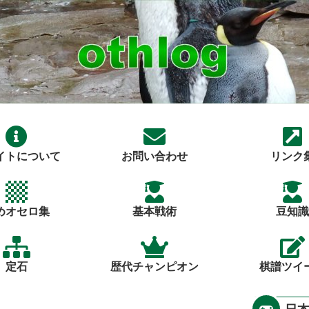
イトについて
お問い合わせ
リンク
めオセロ集
基本戦術
豆知識
定石
歴代チャンピオン
棋譜ツイ