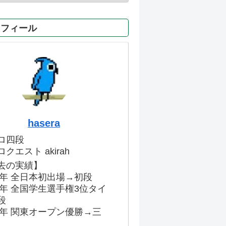
ロフィール
hasera
ロ四段
クエスト akirah
去の実績】
86年 全日本初出場→初段
91年 全国学生選手権3位タイ
段
96年 関東オープン優勝→三