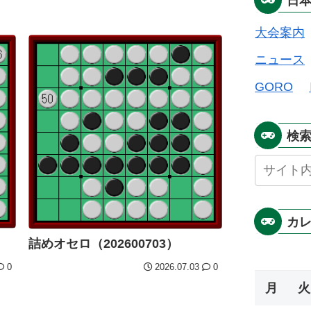
日
大会案内
ニュース
GORO
検
カ
）
詰めオセロ（202600703）
0
2026.07.03
0
月
火