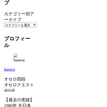
ブ
カテゴリー別ア
ーカイブ
プロフィー
ル
hasera
オセロ四段
オセロクエスト
akirah
【過去の実績】
1986年 全日本