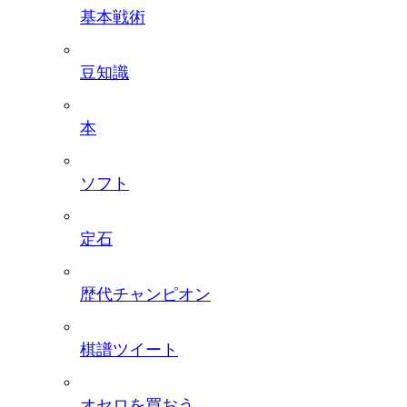
基本戦術
豆知識
本
ソフト
定石
歴代チャンピオン
棋譜ツイート
オセロを買おう