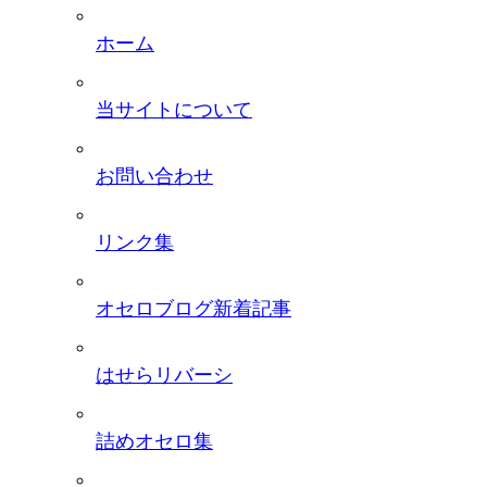
ホーム
当サイトについて
お問い合わせ
リンク集
オセロブログ新着記事
はせらリバーシ
詰めオセロ集