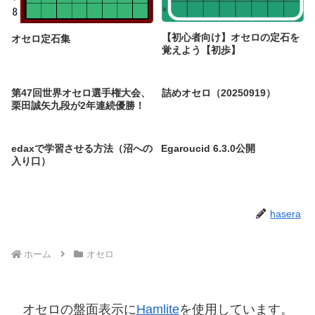
【初心者向け】オセロの定石を
オセロ定石集
覚えよう【初歩】
第47回世界オセロ選手権大会、
詰めオセロ（20250919）
栗田誠矢九段が2年連続優勝！
edaxで学習させる方法（沼への
Egaroucid 6.3.0公開
入り口）
hasera
ホーム
オセロ
オセロの盤面表示に
Hamlite
を使用しています。