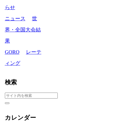
らせ
ニュース
世
界・全国大会結
果
GORO
レーテ
ィング
検索
カレンダー