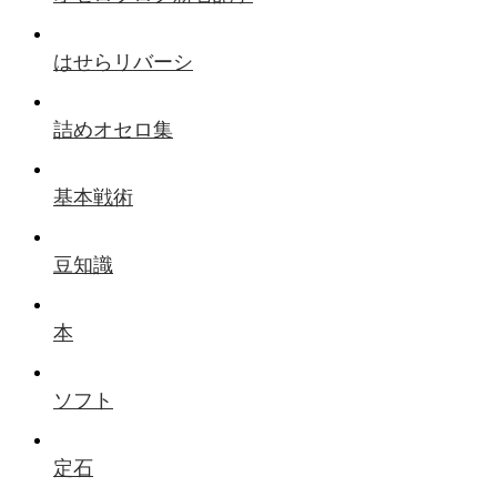
はせらリバーシ
詰めオセロ集
基本戦術
豆知識
本
ソフト
定石