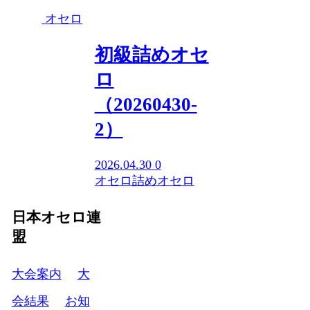
オセロ
初級詰めオセ
ロ
（20260430-
2）
2026.04.30
0
オセロ
詰めオセロ
日本オセロ連
盟
大会案内
大
会結果
お知