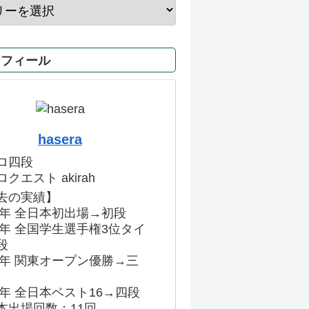
ロフィール
hasera
ロ四段
クエスト akirah
去の実績】
86年 全日本初出場→初段
91年 全国学生選手権3位タイ
段
96年 関東オープン優勝→三
03年 全日本ベスト16→四段
本出場回数：11回