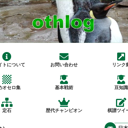
イトについて
お問い合わせ
リンク
めオセロ集
基本戦術
豆知識
定石
歴代チャンピオン
棋譜ツイ