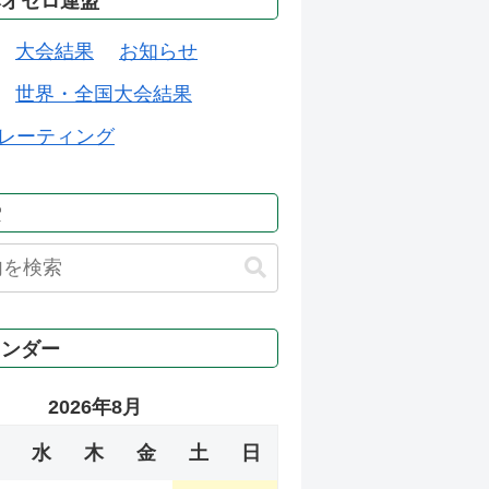
本オセロ連盟
大会結果
お知らせ
世界・全国大会結果
レーティング
索
レンダー
2026年8月
水
木
金
土
日