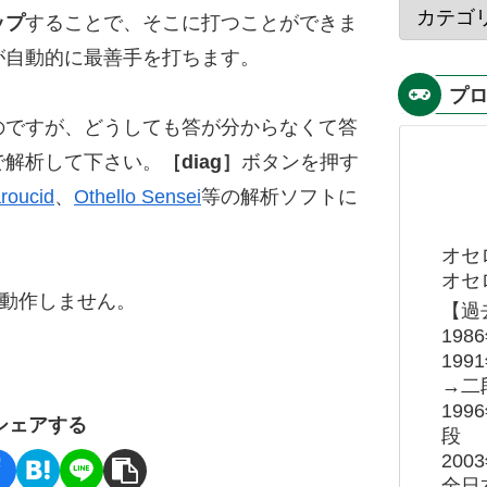
ップ
することで、そこに打つことができま
が自動的に最善手を打ちます。
プ
のですが、どうしても答が分からなくて答
で解析して下さい。
［diag］
ボタンを押す
roucid
、
Othello Sensei
等の解析ソフトに
オセ
オセロ
ると動作しません。
【過
19
19
→二
19
シェアする
段
20
全日