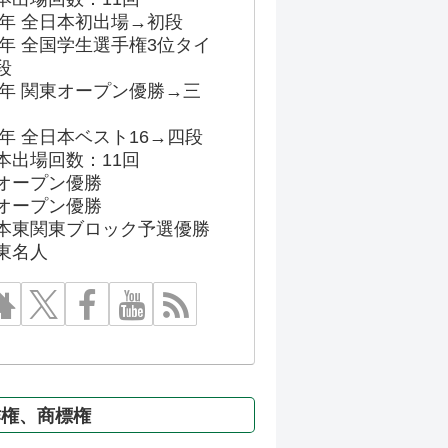
86年 全日本初出場→初段
91年 全国学生選手権3位タイ
段
96年 関東オープン優勝→三
03年 全日本ベスト16→四段
本出場回数：11回
オープン優勝
オープン優勝
本東関東ブロック予選優勝
東名人
作権、商標権