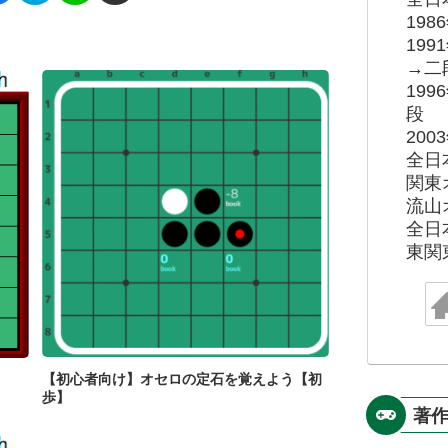
19
19
→二
19
段
20
全日
関東
流山
全日
東関
【初心者向け】オセロの定石を覚えよう【初
歩】
著