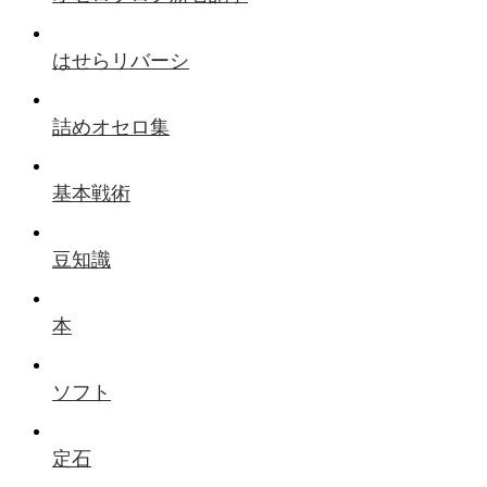
はせらリバーシ
詰めオセロ集
基本戦術
豆知識
本
ソフト
定石