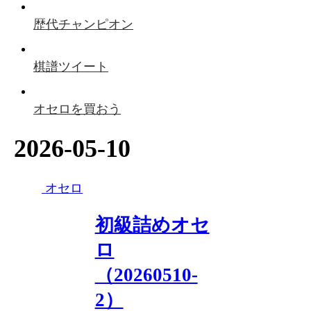
歴代チャンピオン
棋譜ツイート
オセロを買おう
2026-05-10
オセロ
初級詰めオセ
ロ
（20260510-
2）