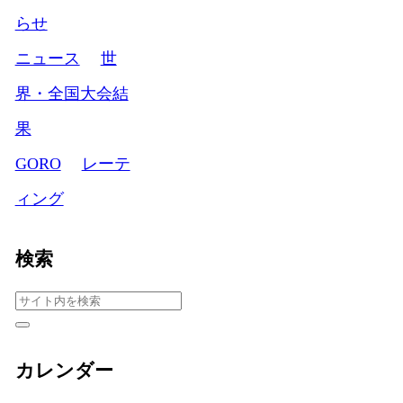
らせ
ニュース
世
界・全国大会結
果
GORO
レーテ
ィング
検索
カレンダー