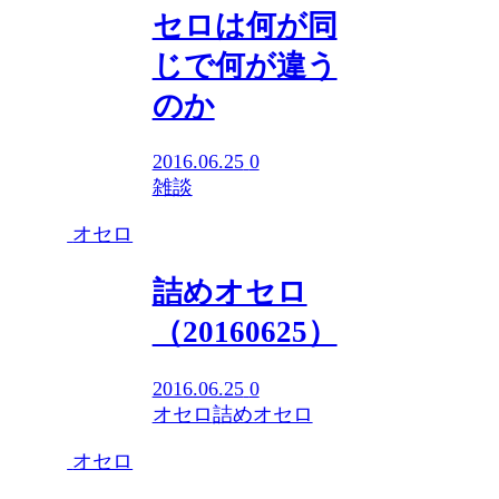
セロは何が同
じで何が違う
のか
2016.06.25
0
雑談
オセロ
詰めオセロ
（20160625）
2016.06.25
0
オセロ
詰めオセロ
オセロ