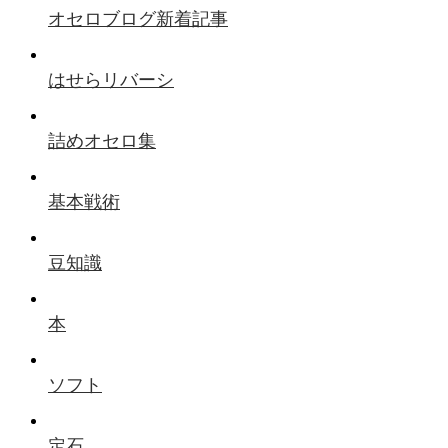
オセロブログ新着記事
はせらリバーシ
詰めオセロ集
基本戦術
豆知識
本
ソフト
定石