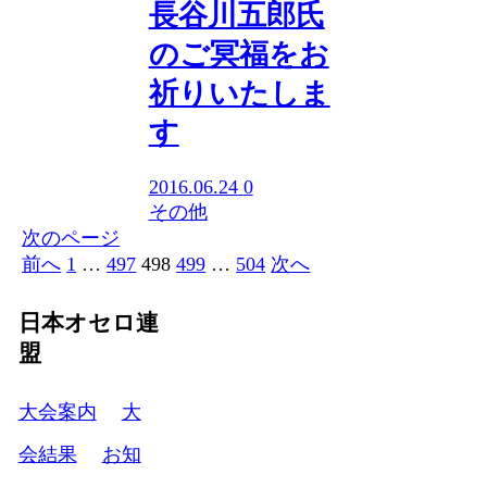
長谷川五郎氏
のご冥福をお
祈りいたしま
す
2016.06.24
0
その他
次のページ
前へ
1
…
497
498
499
…
504
次へ
日本オセロ連
盟
大会案内
大
会結果
お知