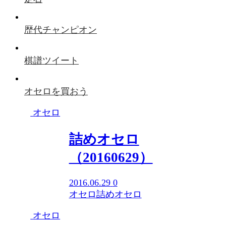
歴代チャンピオン
棋譜ツイート
オセロを買おう
オセロ
詰めオセロ
（20160629）
2016.06.29
0
オセロ
詰めオセロ
オセロ