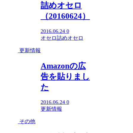
詰めオセロ
（20160624）
2016.06.24
0
オセロ
詰めオセロ
更新情報
Amazonの広
告を貼りまし
た
2016.06.24
0
更新情報
その他