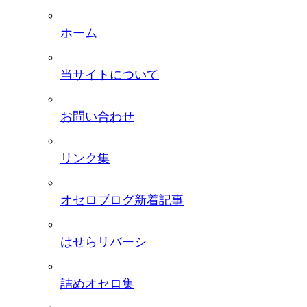
ホーム
当サイトについて
お問い合わせ
リンク集
オセロブログ新着記事
はせらリバーシ
詰めオセロ集