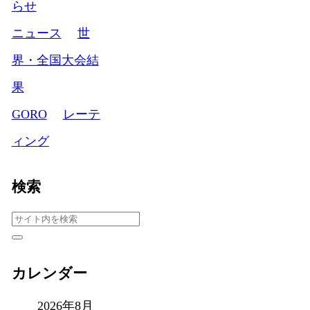
らせ
ニュース
世
界・全国大会結
果
GORO
レーテ
ィング
検索
カレンダー
2026年8月