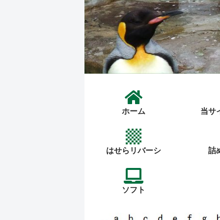
ホーム
当サ
はせらリバーシ
詰
ソフト