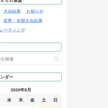
本オセロ連盟
大会結果
お知らせ
世界・全国大会結果
レーティング
索
レンダー
2026年8月
水
木
金
土
日