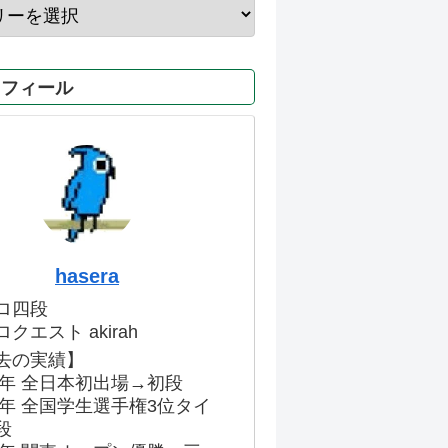
ロフィール
hasera
ロ四段
クエスト akirah
去の実績】
86年 全日本初出場→初段
91年 全国学生選手権3位タイ
段