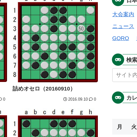
日
大会案内
ニュース
GORO
検
詰めオセロ（20160910）
カ
0
2016.09.10
0
月
火