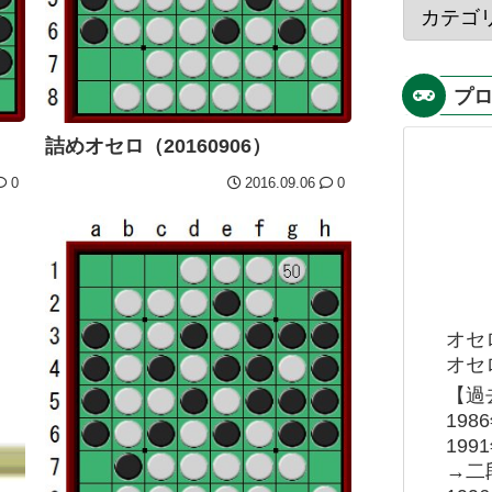
プ
詰めオセロ（20160906）
0
2016.09.06
0
オセ
オセロ
【過
19
19
→二