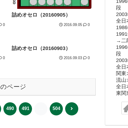
19
段
20
詰めオセロ（20160905）
全日
0
2016.09.05
0
19
19
→二
19
詰めオセロ（20160903）
段
0
2016.09.03
0
20
全日
関東
流山
次のページ
全日
東関
次
490
491
…
504
へ