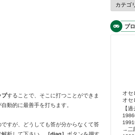
プ
オセ
ップ
することで、そこに打つことができま
オセロ
が自動的に最善手を打ちます。
【過
19
19
のですが、どうしても答が分からなくて答
→二
で解析して下さい。
［diag］
ボタンを押す