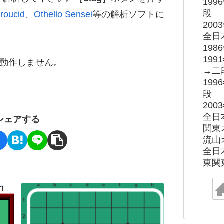
19
段
roucid
、
Othello Sensei
等の解析ソフトに
20
全日
19
19
ると動作しません。
→二
19
段
20
全日
シェアする
関東
流山
全日
東関