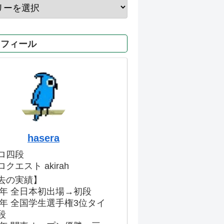
ロフィール
hasera
ロ四段
クエスト akirah
去の実績】
86年 全日本初出場→初段
91年 全国学生選手権3位タイ
段