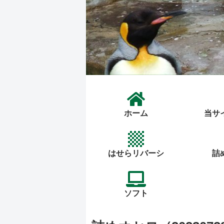
ホーム
当サ
はせらリバーシ
詰
ソフト