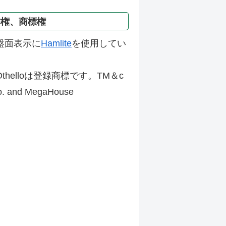
作権、商標権
盤面表示に
Hamlite
を使用してい
thelloは登録商標です。TM＆c
Co. and MegaHouse