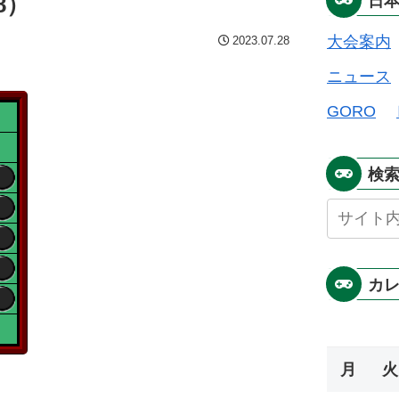
8）
日
大会案内
2023.07.28
ニュース
GORO
検
カ
月
火