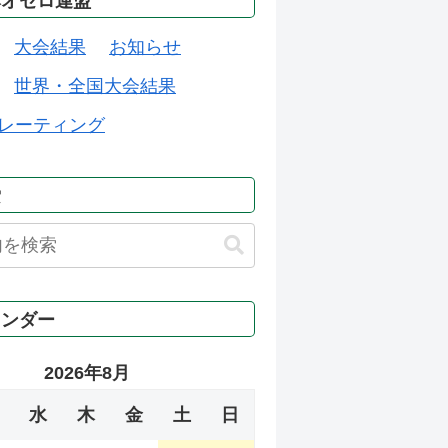
本オセロ連盟
大会結果
お知らせ
世界・全国大会結果
レーティング
索
レンダー
2026年8月
水
木
金
土
日