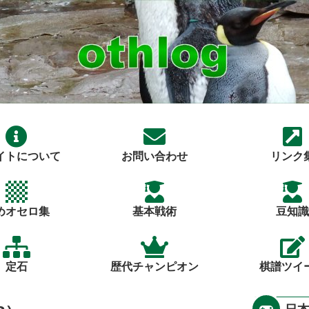
イトについて
お問い合わせ
リンク
めオセロ集
基本戦術
豆知識
定石
歴代チャンピオン
棋譜ツイ