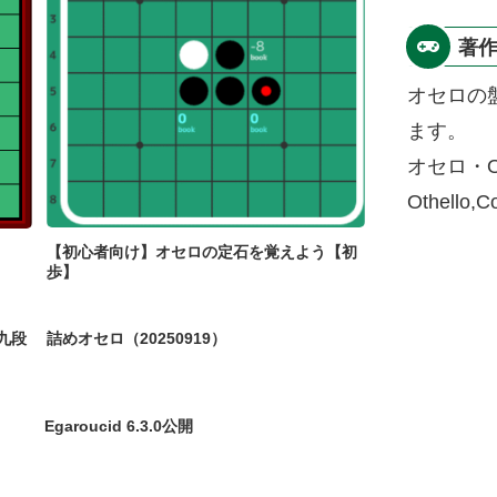
著
オセロの
ます。
オセロ・O
Othello,
【初心者向け】オセロの定石を覚えよう【初
歩】
九段
詰めオセロ（20250919）
Egaroucid 6.3.0公開