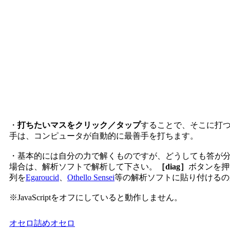
・
打ちたいマスをクリック／タップ
することで、そこに打
手は、コンピュータが自動的に最善手を打ちます。
・基本的には自分の力で解くものですが、どうしても答が
場合は、解析ソフトで解析して下さい。
［diag］
ボタンを押
列を
Egaroucid
、
Othello Sensei
等の解析ソフトに貼り付けるの
※JavaScriptをオフにしていると動作しません。
オセロ
詰めオセロ