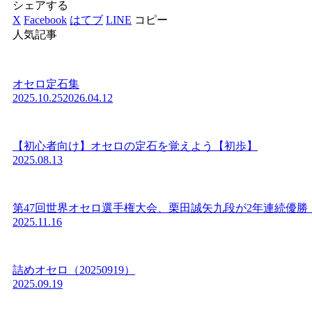
シェアする
X
Facebook
はてブ
LINE
コピー
人気記事
オセロ定石集
2025.10.25
2026.04.12
【初心者向け】オセロの定石を覚えよう【初歩】
2025.08.13
第47回世界オセロ選手権大会、栗田誠矢九段が2年連続優勝
2025.11.16
詰めオセロ（20250919）
2025.09.19