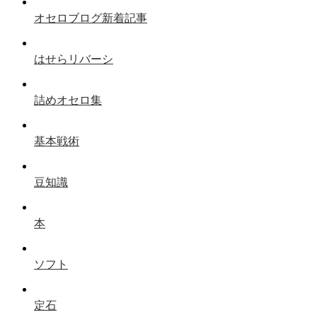
オセロブログ新着記事
はせらリバーシ
詰めオセロ集
基本戦術
豆知識
本
ソフト
定石