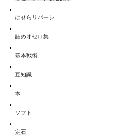
はせらリバーシ
詰めオセロ集
基本戦術
豆知識
本
ソフト
定石