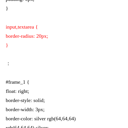
}
input,textarea {
border-radius: 20px;
}
：
#frame_1 {
float: right;
border-style: solid;
border-width: 3px;
border-color: silver rgb(64,64,64)
rgb(64,64,64) silver;