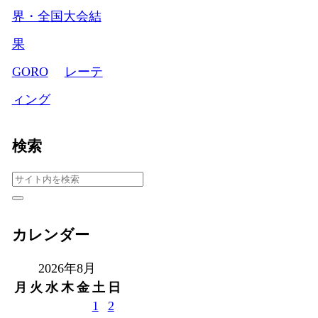
界・全国大会結
果
GORO
レーテ
ィング
検索
カレンダー
2026年8月
月
火
水
木
金
土
日
1
2