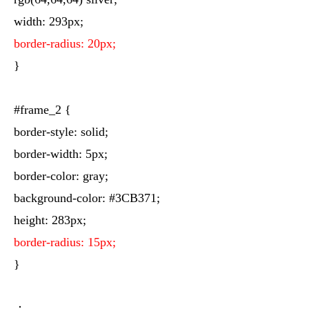
width: 293px;
border-radius: 20px;
}
#frame_2 {
border-style: solid;
border-width: 5px;
border-color: gray;
background-color: #3CB371;
height: 283px;
border-radius: 15px;
}
：