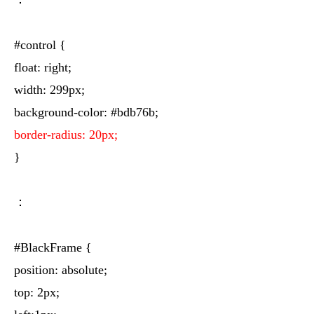
#control {
float: right;
width: 299px;
background-color: #bdb76b;
border-radius: 20px;
}
：
#BlackFrame {
position: absolute;
top: 2px;