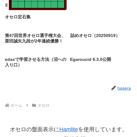
オセロ定石集
第47回世界オセロ選手権大会、
詰めオセロ（20250919）
栗田誠矢九段が2年連続優勝！
edaxで学習させる方法（沼への
Egaroucid 6.3.0公開
入り口）
hasera
ホーム
オセロ
オセロの盤面表示に
Hamlite
を使用しています。