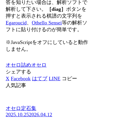
答を知りたい場合は、解析ソフトで
解析して下さい。
［diag］
ボタンを
押すと表示される棋譜の文字列を
Egaroucid
、
Othello Sensei
等の解析ソ
フトに貼り付けるのが簡単です。
※JavaScriptをオフにしていると動作
しません。
オセロ
詰めオセロ
シェアする
X
Facebook
はてブ
LINE
コピー
人気記事
オセロ定石集
2025.10.25
2026.04.12