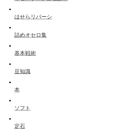
はせらリバーシ
詰めオセロ集
基本戦術
豆知識
本
ソフト
定石