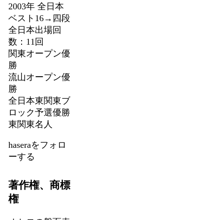
2003年 全日本
ベスト16→四段
全日本出場回
数：11回
関東オープン優
勝
流山オープン優
勝
全日本東関東ブ
ロック予選優勝
東関東名人
haseraをフォロ
ーする
著作権、商標
権