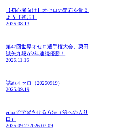
【初心者向け】オセロの定石を覚え
よう【初歩】
2025.08.13
第47回世界オセロ選手権大会、栗田
誠矢九段が2年連続優勝！
2025.11.16
詰めオセロ（20250919）
2025.09.19
edaxで学習させる方法（沼への入り
口）
2025.09.27
2026.07.09