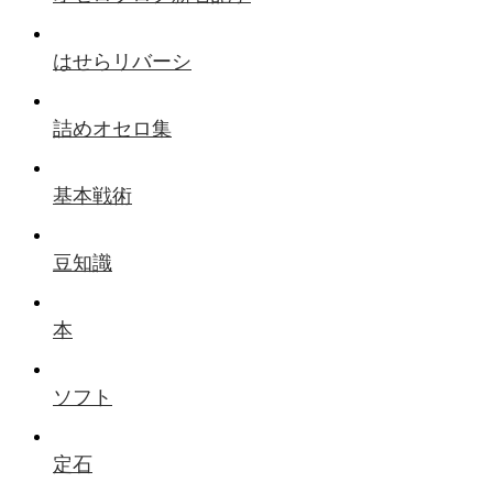
はせらリバーシ
詰めオセロ集
基本戦術
豆知識
本
ソフト
定石