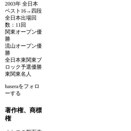
2003年 全日本
ベスト16→四段
全日本出場回
数：11回
関東オープン優
勝
流山オープン優
勝
全日本東関東ブ
ロック予選優勝
東関東名人
haseraをフォロ
ーする
著作権、商標
権