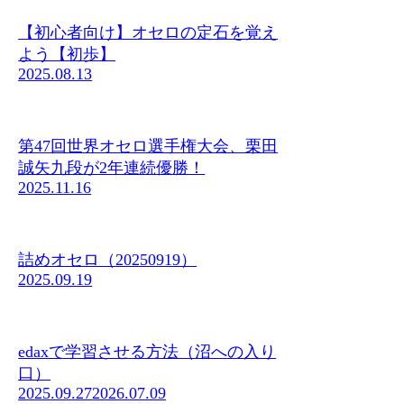
【初心者向け】オセロの定石を覚え
よう【初歩】
2025.08.13
第47回世界オセロ選手権大会、栗田
誠矢九段が2年連続優勝！
2025.11.16
詰めオセロ（20250919）
2025.09.19
edaxで学習させる方法（沼への入り
口）
2025.09.27
2026.07.09