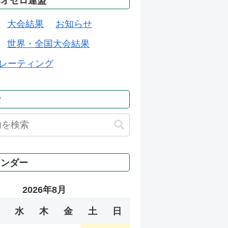
本オセロ連盟
大会結果
お知らせ
世界・全国大会結果
レーティング
索
レンダー
2026年8月
水
木
金
土
日