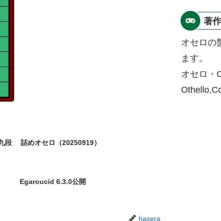
著
オセロの
ます。
オセロ・O
Othello,
九段
詰めオセロ（20250919）
Egaroucid 6.3.0公開
hasera