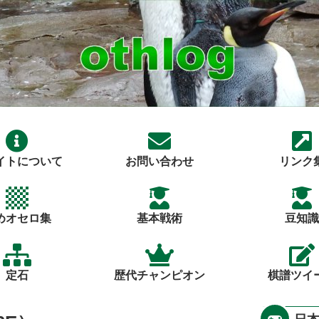
イトについて
お問い合わせ
リンク
めオセロ集
基本戦術
豆知識
定石
歴代チャンピオン
棋譜ツイ