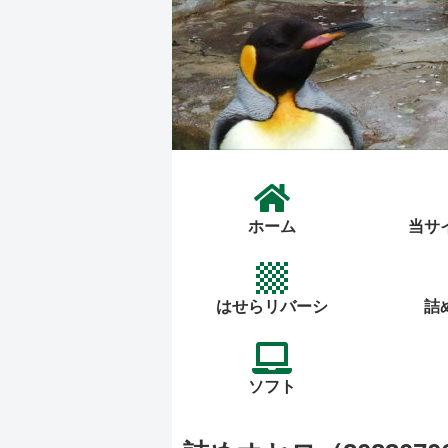
ホーム
当サ
はせらリバーシ
詰
ソフト