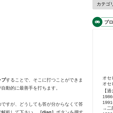
プ
オセ
ップ
することで、そこに打つことができま
オセロ
が自動的に最善手を打ちます。
【過
19
19
のですが、どうしても答が分からなくて答
→二
で解析して下さい。
［diag］
ボタンを押す