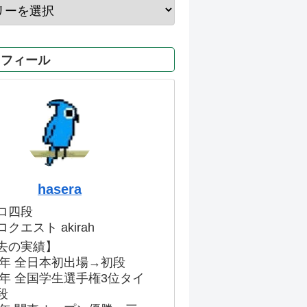
ロフィール
hasera
ロ四段
クエスト akirah
去の実績】
86年 全日本初出場→初段
91年 全国学生選手権3位タイ
段