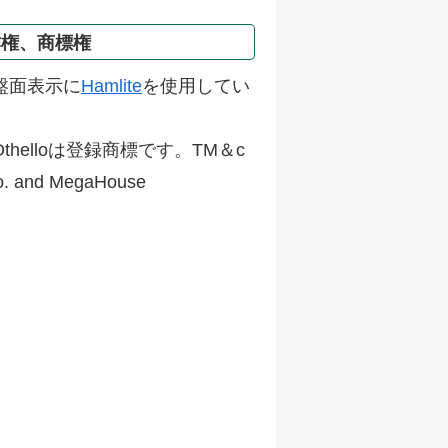
作権、商標権
盤面表示に
Hamlite
を使用してい
thelloは登録商標です。TM＆c
Co. and MegaHouse