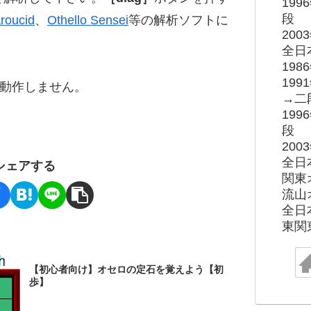
19
段
roucid
、
Othello Sensei
等の解析ソフトに
20
全日
19
19
ると動作しません。
→二
19
段
20
全日
シェアする
関東
流山
全日
東関
【初心者向け】オセロの定石を覚えよう【初
歩】