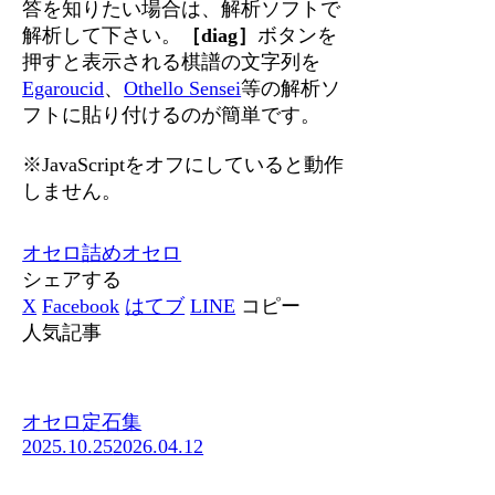
答を知りたい場合は、解析ソフトで
解析して下さい。
［diag］
ボタンを
押すと表示される棋譜の文字列を
Egaroucid
、
Othello Sensei
等の解析ソ
フトに貼り付けるのが簡単です。
※JavaScriptをオフにしていると動作
しません。
オセロ
詰めオセロ
シェアする
X
Facebook
はてブ
LINE
コピー
人気記事
オセロ定石集
2025.10.25
2026.04.12