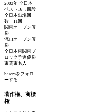
2003年 全日本
ベスト16→四段
全日本出場回
数：11回
関東オープン優
勝
流山オープン優
勝
全日本東関東ブ
ロック予選優勝
東関東名人
haseraをフォロ
ーする
著作権、商標
権