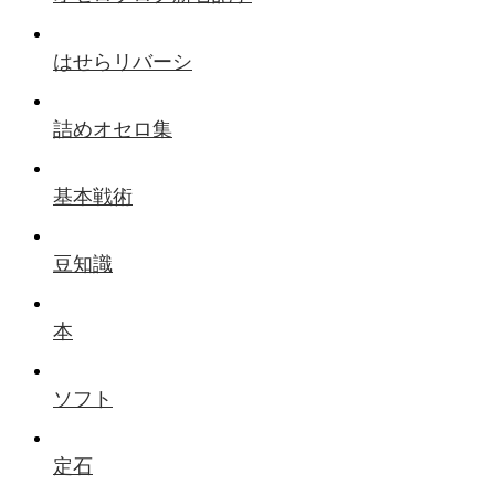
はせらリバーシ
詰めオセロ集
基本戦術
豆知識
本
ソフト
定石