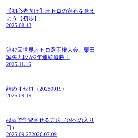
【初心者向け】オセロの定石を覚え
よう【初歩】
2025.08.13
第47回世界オセロ選手権大会、栗田
誠矢九段が2年連続優勝！
2025.11.16
詰めオセロ（20250919）
2025.09.19
edaxで学習させる方法（沼への入り
口）
2025.09.27
2026.07.09