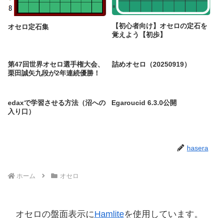
【初心者向け】オセロの定石を
オセロ定石集
覚えよう【初歩】
第47回世界オセロ選手権大会、
詰めオセロ（20250919）
栗田誠矢九段が2年連続優勝！
edaxで学習させる方法（沼への
Egaroucid 6.3.0公開
入り口）
hasera
ホーム
オセロ
オセロの盤面表示に
Hamlite
を使用しています。