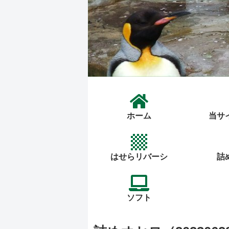
ホーム
当サ
はせらリバーシ
詰
ソフト