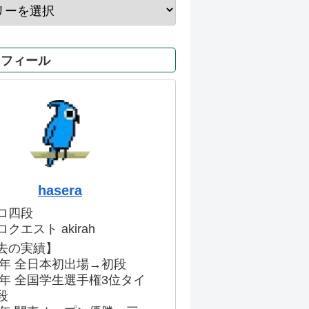
ロフィール
hasera
ロ四段
クエスト akirah
去の実績】
86年 全日本初出場→初段
91年 全国学生選手権3位タイ
段