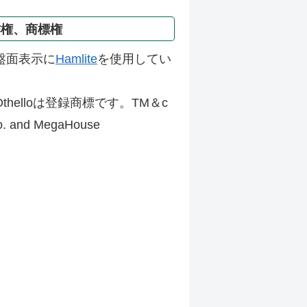
作権、商標権
盤面表示に
Hamlite
を使用してい
thelloは登録商標です。TM＆c
Co. and MegaHouse