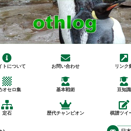
イトについて
お問い合わせ
リンク
めオセロ集
基本戦術
豆知識
定石
歴代チャンピオン
棋譜ツイ