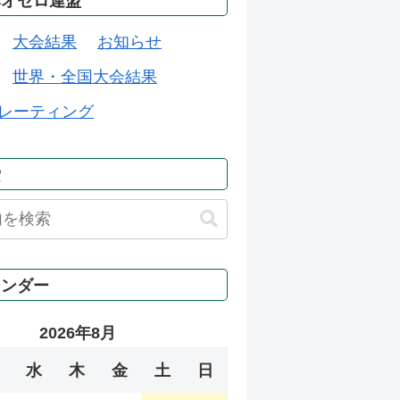
本オセロ連盟
大会結果
お知らせ
世界・全国大会結果
レーティング
索
レンダー
2026年8月
水
木
金
土
日