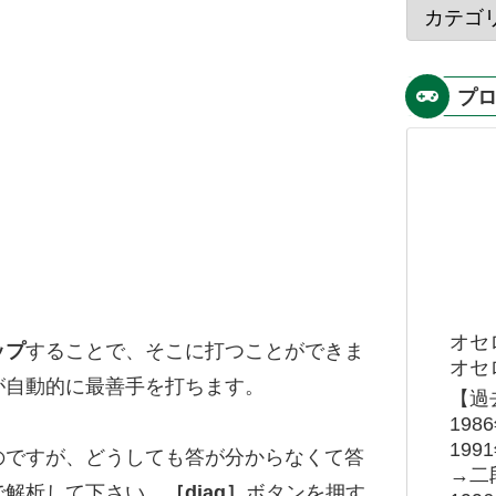
プ
オセ
ップ
することで、そこに打つことができま
オセロ
が自動的に最善手を打ちます。
【過
19
19
のですが、どうしても答が分からなくて答
→二
で解析して下さい。
［diag］
ボタンを押す