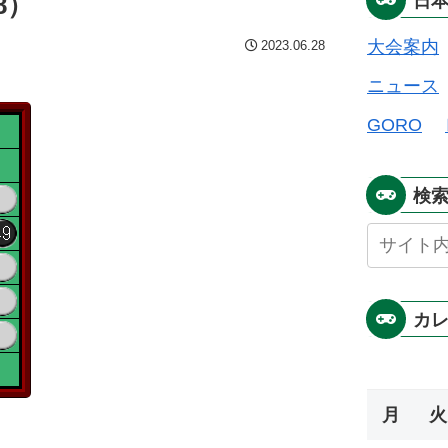
8）
日
大会案内
2023.06.28
ニュース
GORO
検
カ
月
火