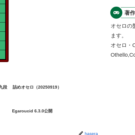
著
オセロの
ます。
オセロ・O
Othello,
九段
詰めオセロ（20250919）
Egaroucid 6.3.0公開
hasera