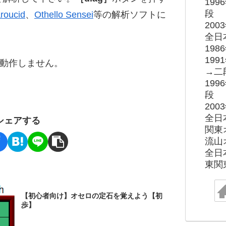
19
段
roucid
、
Othello Sensei
等の解析ソフトに
20
全日
19
19
ると動作しません。
→二
19
段
20
全日
シェアする
関東
流山
全日
東関
【初心者向け】オセロの定石を覚えよう【初
歩】