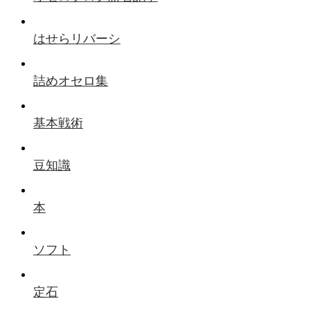
はせらリバーシ
詰めオセロ集
基本戦術
豆知識
本
ソフト
定石