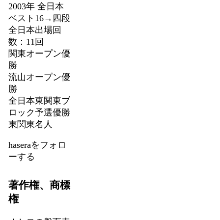
2003年 全日本
ベスト16→四段
全日本出場回
数：11回
関東オープン優
勝
流山オープン優
勝
全日本東関東ブ
ロック予選優勝
東関東名人
haseraをフォロ
ーする
著作権、商標
権