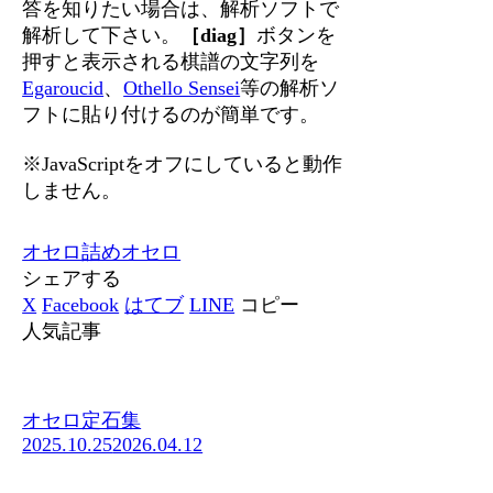
答を知りたい場合は、解析ソフトで
解析して下さい。
［diag］
ボタンを
押すと表示される棋譜の文字列を
Egaroucid
、
Othello Sensei
等の解析ソ
フトに貼り付けるのが簡単です。
※JavaScriptをオフにしていると動作
しません。
オセロ
詰めオセロ
シェアする
X
Facebook
はてブ
LINE
コピー
人気記事
オセロ定石集
2025.10.25
2026.04.12