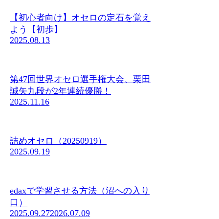
【初心者向け】オセロの定石を覚え
よう【初歩】
2025.08.13
第47回世界オセロ選手権大会、栗田
誠矢九段が2年連続優勝！
2025.11.16
詰めオセロ（20250919）
2025.09.19
edaxで学習させる方法（沼への入り
口）
2025.09.27
2026.07.09