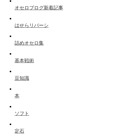
オセロブログ新着記事
はせらリバーシ
詰めオセロ集
基本戦術
豆知識
本
ソフト
定石