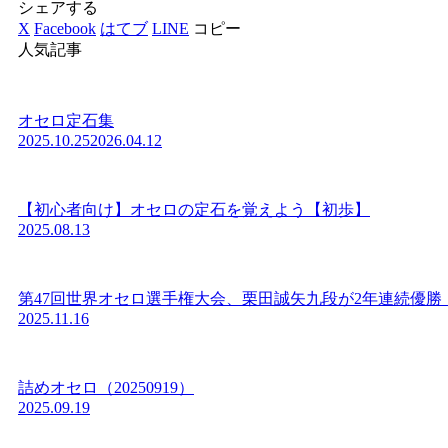
シェアする
X
Facebook
はてブ
LINE
コピー
人気記事
オセロ定石集
2025.10.25
2026.04.12
【初心者向け】オセロの定石を覚えよう【初歩】
2025.08.13
第47回世界オセロ選手権大会、栗田誠矢九段が2年連続優勝
2025.11.16
詰めオセロ（20250919）
2025.09.19