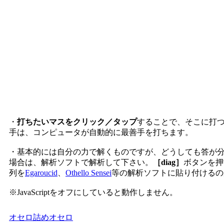
・
打ちたいマスをクリック／タップ
することで、そこに打
手は、コンピュータが自動的に最善手を打ちます。
・基本的には自分の力で解くものですが、どうしても答が
場合は、解析ソフトで解析して下さい。
［diag］
ボタンを押
列を
Egaroucid
、
Othello Sensei
等の解析ソフトに貼り付けるの
※JavaScriptをオフにしていると動作しません。
オセロ
詰めオセロ