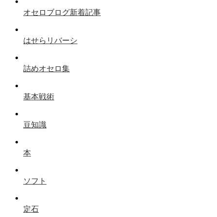
オセロブログ新着記事
はせらリバーシ
詰めオセロ集
基本戦術
豆知識
本
ソフト
定石