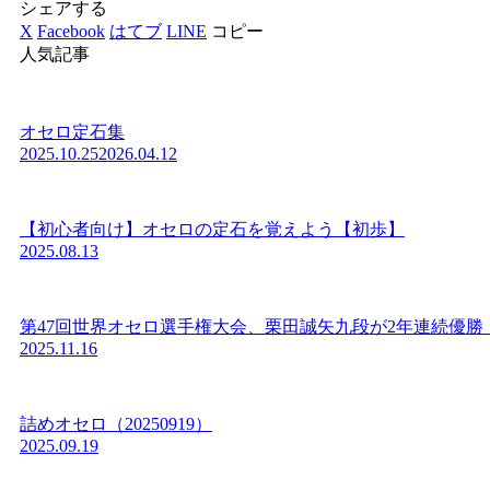
シェアする
X
Facebook
はてブ
LINE
コピー
人気記事
オセロ定石集
2025.10.25
2026.04.12
【初心者向け】オセロの定石を覚えよう【初歩】
2025.08.13
第47回世界オセロ選手権大会、栗田誠矢九段が2年連続優勝
2025.11.16
詰めオセロ（20250919）
2025.09.19