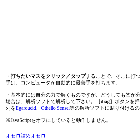
・
打ちたいマスをクリック／タップ
することで、そこに打
手は、コンピュータが自動的に最善手を打ちます。
・基本的には自分の力で解くものですが、どうしても答が
場合は、解析ソフトで解析して下さい。
［diag］
ボタンを押
列を
Egaroucid
、
Othello Sensei
等の解析ソフトに貼り付けるの
※JavaScriptをオフにしていると動作しません。
オセロ
詰めオセロ