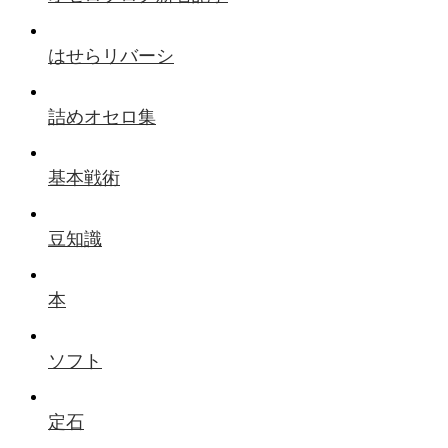
はせらリバーシ
詰めオセロ集
基本戦術
豆知識
本
ソフト
定石