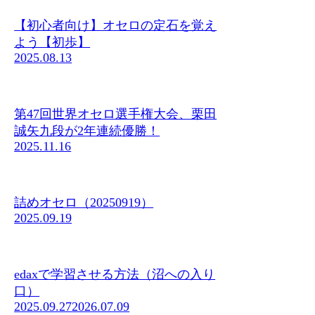
【初心者向け】オセロの定石を覚え
よう【初歩】
2025.08.13
第47回世界オセロ選手権大会、栗田
誠矢九段が2年連続優勝！
2025.11.16
詰めオセロ（20250919）
2025.09.19
edaxで学習させる方法（沼への入り
口）
2025.09.27
2026.07.09