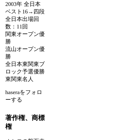
2003年 全日本
ベスト16→四段
全日本出場回
数：11回
関東オープン優
勝
流山オープン優
勝
全日本東関東ブ
ロック予選優勝
東関東名人
haseraをフォロ
ーする
著作権、商標
権