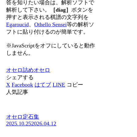
答を知りたい場合は、解析ソフトで
解析して下さい。
［diag］
ボタンを
押すと表示される棋譜の文字列を
Egaroucid
、
Othello Sensei
等の解析ソ
フトに貼り付けるのが簡単です。
※JavaScriptをオフにしていると動作
しません。
オセロ
詰めオセロ
シェアする
X
Facebook
はてブ
LINE
コピー
人気記事
オセロ定石集
2025.10.25
2026.04.12