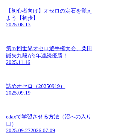
【初心者向け】オセロの定石を覚え
よう【初歩】
2025.08.13
第47回世界オセロ選手権大会、栗田
誠矢九段が2年連続優勝！
2025.11.16
詰めオセロ（20250919）
2025.09.19
edaxで学習させる方法（沼への入り
口）
2025.09.27
2026.07.09