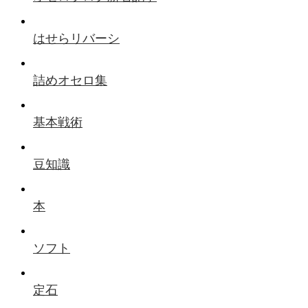
はせらリバーシ
詰めオセロ集
基本戦術
豆知識
本
ソフト
定石