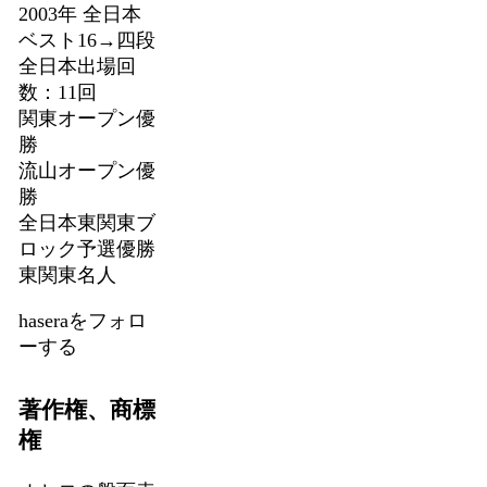
2003年 全日本
ベスト16→四段
全日本出場回
数：11回
関東オープン優
勝
流山オープン優
勝
全日本東関東ブ
ロック予選優勝
東関東名人
haseraをフォロ
ーする
著作権、商標
権