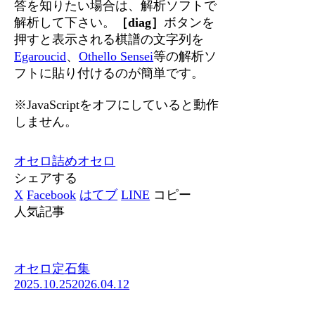
答を知りたい場合は、解析ソフトで
解析して下さい。
［diag］
ボタンを
押すと表示される棋譜の文字列を
Egaroucid
、
Othello Sensei
等の解析ソ
フトに貼り付けるのが簡単です。
※JavaScriptをオフにしていると動作
しません。
オセロ
詰めオセロ
シェアする
X
Facebook
はてブ
LINE
コピー
人気記事
オセロ定石集
2025.10.25
2026.04.12