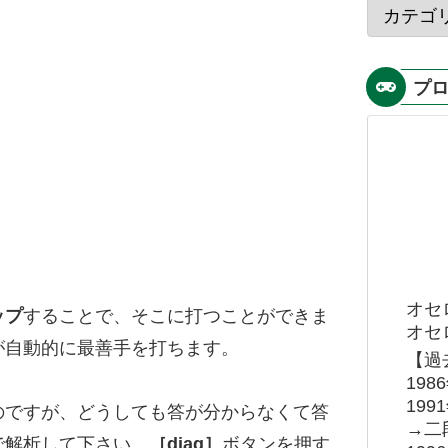
プ
オセ
ップ
することで、そこに打つことができま
オセロ
が自動的に最善手を打ちます。
【過
19
19
のですが、どうしても答が分からなくて答
→二
で解析して下さい。
［diag］
ボタンを押す