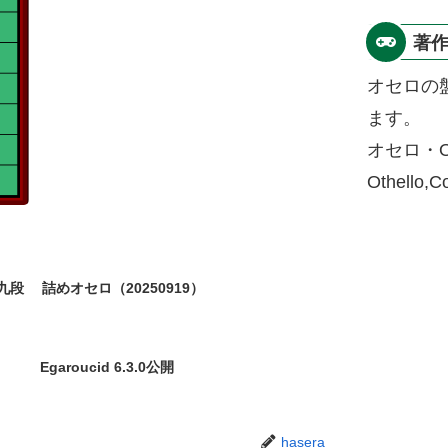
著
オセロの
ます。
オセロ・O
Othello,
九段
詰めオセロ（20250919）
Egaroucid 6.3.0公開
hasera