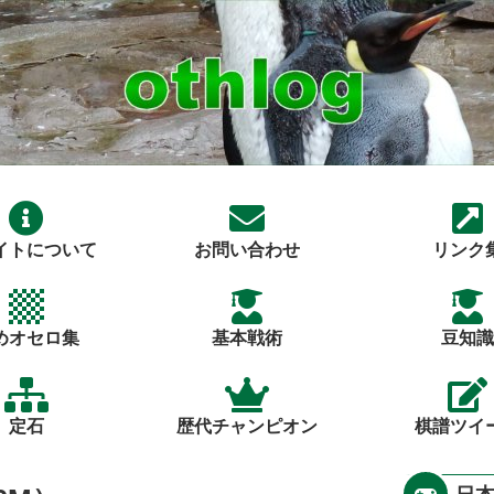
イトについて
お問い合わせ
リンク
めオセロ集
基本戦術
豆知識
定石
歴代チャンピオン
棋譜ツイ