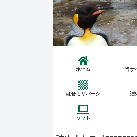
ホーム
当サ
はせらリバーシ
詰
ソフト