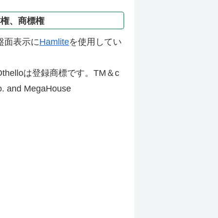
作権、商標権
盤面表示に
Hamlite
を使用してい
thelloは登録商標です。TM＆c
Co. and MegaHouse