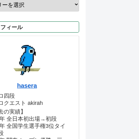
ロフィール
hasera
ロ四段
クエスト akirah
去の実績】
86年 全日本初出場→初段
91年 全国学生選手権3位タイ
段