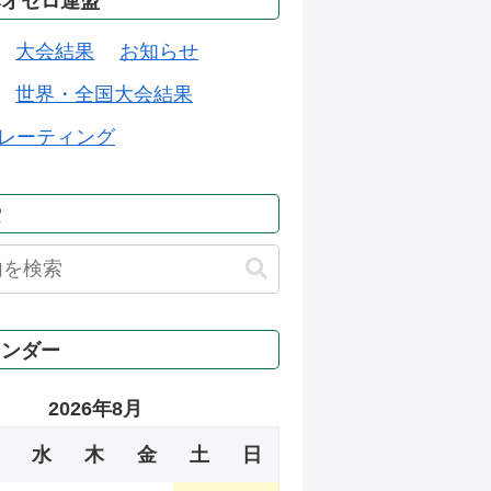
本オセロ連盟
大会結果
お知らせ
世界・全国大会結果
レーティング
索
レンダー
2026年8月
水
木
金
土
日