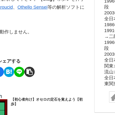
19
段
roucid
、
Othello Sensei
等の解析ソフトに
20
全日
19
19
ると動作しません。
→二
19
段
20
全日
シェアする
関東
流山
全日
東関
【初心者向け】オセロの定石を覚えよう【初
歩】