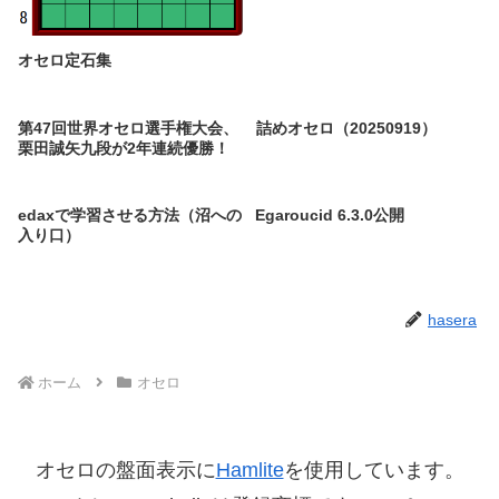
オセロ定石集
第47回世界オセロ選手権大会、
詰めオセロ（20250919）
栗田誠矢九段が2年連続優勝！
edaxで学習させる方法（沼への
Egaroucid 6.3.0公開
入り口）
hasera
ホーム
オセロ
オセロの盤面表示に
Hamlite
を使用しています。