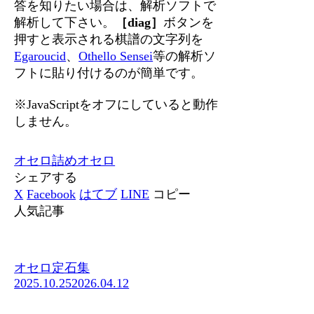
答を知りたい場合は、解析ソフトで
解析して下さい。
［diag］
ボタンを
押すと表示される棋譜の文字列を
Egaroucid
、
Othello Sensei
等の解析ソ
フトに貼り付けるのが簡単です。
※JavaScriptをオフにしていると動作
しません。
オセロ
詰めオセロ
シェアする
X
Facebook
はてブ
LINE
コピー
人気記事
オセロ定石集
2025.10.25
2026.04.12