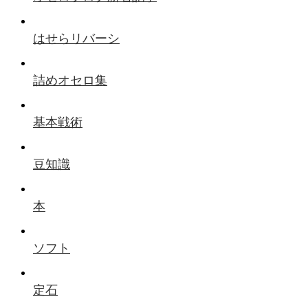
はせらリバーシ
詰めオセロ集
基本戦術
豆知識
本
ソフト
定石