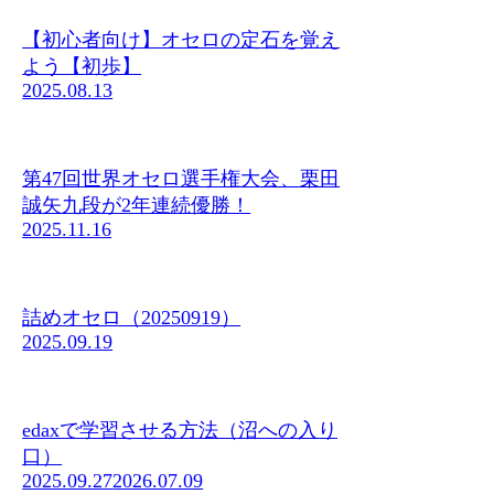
【初心者向け】オセロの定石を覚え
よう【初歩】
2025.08.13
第47回世界オセロ選手権大会、栗田
誠矢九段が2年連続優勝！
2025.11.16
詰めオセロ（20250919）
2025.09.19
edaxで学習させる方法（沼への入り
口）
2025.09.27
2026.07.09