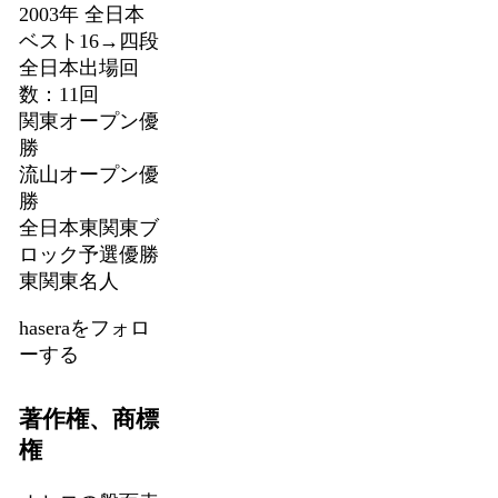
2003年 全日本
ベスト16→四段
全日本出場回
数：11回
関東オープン優
勝
流山オープン優
勝
全日本東関東ブ
ロック予選優勝
東関東名人
haseraをフォロ
ーする
著作権、商標
権