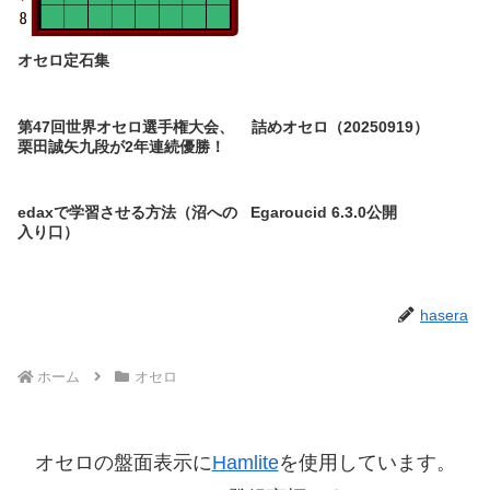
オセロ定石集
第47回世界オセロ選手権大会、
詰めオセロ（20250919）
栗田誠矢九段が2年連続優勝！
edaxで学習させる方法（沼への
Egaroucid 6.3.0公開
入り口）
hasera
ホーム
オセロ
オセロの盤面表示に
Hamlite
を使用しています。