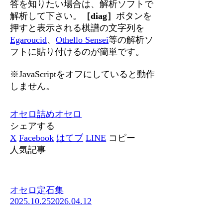
答を知りたい場合は、解析ソフトで
解析して下さい。
［diag］
ボタンを
押すと表示される棋譜の文字列を
Egaroucid
、
Othello Sensei
等の解析ソ
フトに貼り付けるのが簡単です。
※JavaScriptをオフにしていると動作
しません。
オセロ
詰めオセロ
シェアする
X
Facebook
はてブ
LINE
コピー
人気記事
オセロ定石集
2025.10.25
2026.04.12