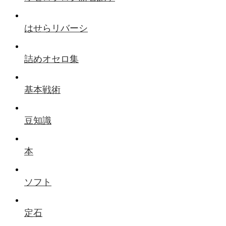
はせらリバーシ
詰めオセロ集
基本戦術
豆知識
本
ソフト
定石