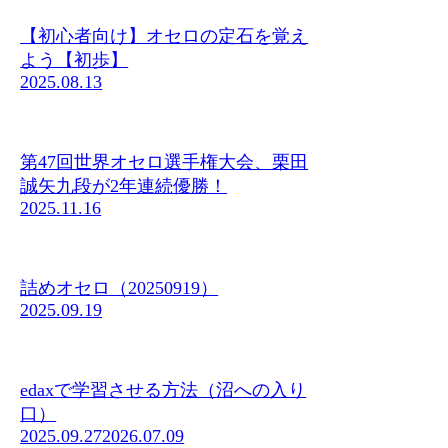
【初心者向け】オセロの定石を覚え
よう【初歩】
2025.08.13
第47回世界オセロ選手権大会、栗田
誠矢九段が2年連続優勝！
2025.11.16
詰めオセロ（20250919）
2025.09.19
edaxで学習させる方法（沼への入り
口）
2025.09.27
2026.07.09