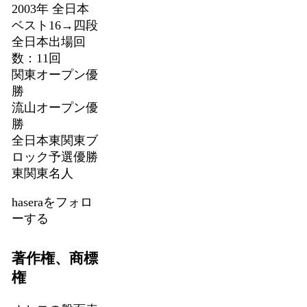
2003年 全日本
ベスト16→四段
全日本出場回
数：11回
関東オープン優
勝
流山オープン優
勝
全日本東関東ブ
ロック予選優勝
東関東名人
haseraをフォロ
ーする
著作権、商標
権