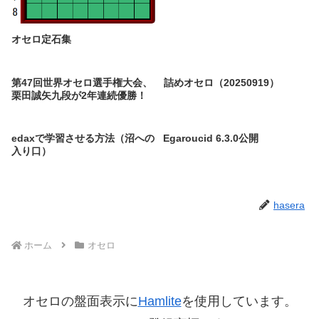
オセロ定石集
第47回世界オセロ選手権大会、
詰めオセロ（20250919）
栗田誠矢九段が2年連続優勝！
edaxで学習させる方法（沼への
Egaroucid 6.3.0公開
入り口）
hasera
ホーム
オセロ
オセロの盤面表示に
Hamlite
を使用しています。