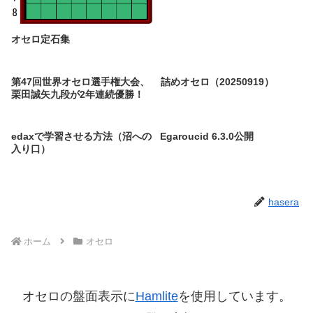
オセロ定石集
第47回世界オセロ選手権大会、
詰めオセロ（20250919）
栗田誠矢九段が2年連続優勝！
edaxで学習させる方法（沼への
Egaroucid 6.3.0公開
入り口）
hasera
ホーム
オセロ
オセロの盤面表示に
Hamlite
を使用しています。